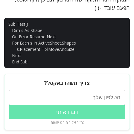
הפעם עובד :-) )
Sub
Test
()
Dim
s
As
Shape
On
Error
Resume
Next
For
Each
s
In
ActiveSheet
.
Shapes
s
.
Placement
=
xlMoveAndSize
Next
End
Sub
צריך משהו באקסל?
דברו איתי
נחזור אליך תוך 3 שעות.