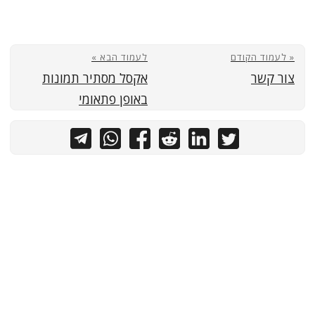
« לעמוד הקודם
לעמוד הבא »
צור קשר
אקסל מסתיר תמונות
באופן פתאומי
כל הזכויות שמורות לאיל ברדוגו - תותח אקסל
PaperMod
&
Hugo
Powered by