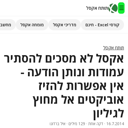
☰
תותח אקסל
קורסי Excel - חינם
מדריכי אקסל
מומחה אקסל
מחשבו
תותח אקסל
קורסי Excel - חינם
תותח אקסל
אקסל לא מסכים להסתיר
מדריכי אקסל
עמודות ונותן הודעה -
השירותים שלנו
▾
אין אפשרות להזיז
מומחה אקסל
אוביקטים אל מחוץ
מחשבוני אקסל
לגיליון
פיתוח אפליקציות
16.7.2014
· דקה אחת · 129 מילים · איל ברדוגו
חיפוש