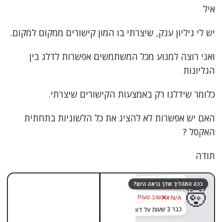
איל
צור קשר
יש לי גיליון ענק, שיצרתי בו המון קישורים ממקום למקום.
ואני רוצה למנוע מכל המשתמשים אפשרות לדלג בין
הגליונות
כלומר שידלגו רק באמצעות הקישורים שיצרתי.
האם יש אפשרות לא להציג את כל הלשוניות בתחתית
האקסל ?
תודה
גררו לגלות
😌
📋 מעתיקים נתונים ידנית מקובץ לקובץ…
ככה התהליך שלך נראה היום?
🤯
שוב טעות בנוסחה
❌
‎#N/A
כבר 3 שעות על דוח אחד
בוצע ✓