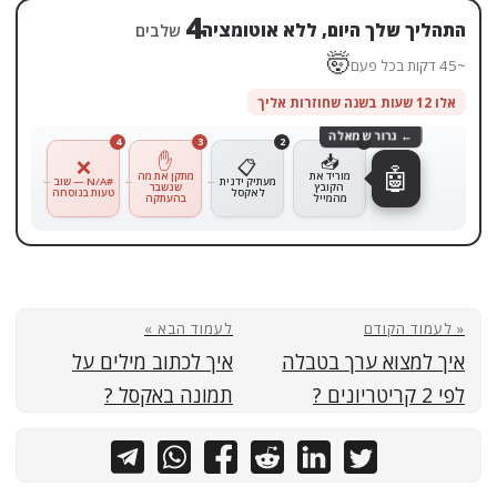
3
התהליך שלך היום, ללא אוטומציה
שלבים
🤯
~34 דקות בכל פעם
אלו 12 שעות בשנה שחוזרות אליך
1
📥
← גרור שמאלה
מ
ו
4
3
2
ר
י
✋
ד
❌
📋
🤖
א
ת
מתקן את מה
ה
מעתיק ידנית
#N/A — שוב
ק
שנשבר
לאקסל
טעות בנוסחה
ו
בהעתקה
ב
ץ
מ
ה
מ
יי
ל
« לעמוד הקודם
לעמוד הבא »
איך למצוא ערך בטבלה
איך לכתוב מילים על
לפי 2 קריטריונים ?
תמונה באקסל ?