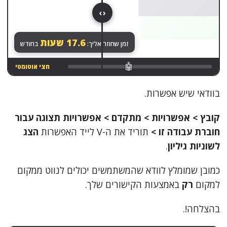
‹ ›
הכול רץ לבד. שקט.
19
שעות
זמן שחוזר אליך:
בחודש
🤖
חצי אוטומטי
בוודאי שיש אפשרות.
קובץ > אפשרויות > מתקדם > אפשרויות תצוגה עבור
חוברת עבודה זו >
תוריד את ה-V לייד האפשרות
הצג
לשוניות גיליון
.
כמובן שמומלץ לוודא שהמשתמשים יכולים לנווט ממקום
למקום
רק
באמצעות הקישורים שלך.
בהצלחה!.