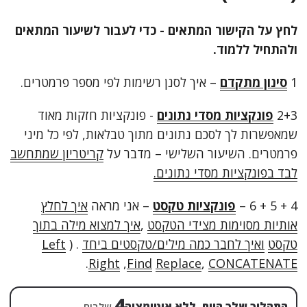
לחץ על הקישור המתאים - כדי לעבור לשיעור המתאים
ולהתחיל ללמוד.
1
סינון מתקדם
– איך לסנן רשימות לפי מספר פרמטרים.
2+3
פונקציות מסדי נתונים
- פונקציות חזקות מאוד
שמאפשרות לך לסכם נתונים מתוך טבלאות, לפי כל מיני
פרמטרים. השיעור השלישי – מדבר על
קריטריון שמתחשב
לבד בפונקציות מסדי נתונים.
4 + 5 + 6 –
פונקציות טקסט
– אני מראה
איך לחלץ
אותיות מסוימות מצידי הטקסט
,
איך למצוא מילה בתוך
טקסט
ואיך לחבר כמה מילים/טקסטים ביחד
. (
Left
.
Right
,
Find
Replace
,
CONCATENATE
4
התהליך שלך היום, ללא אוטומציה
שלבים