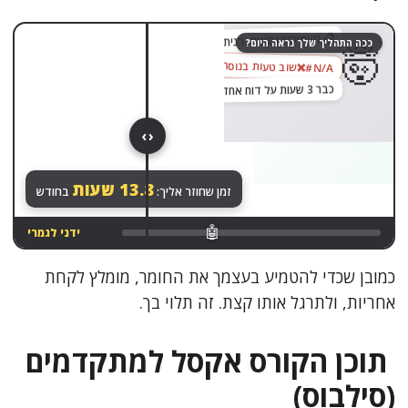
גררו לגלות
😌
📋 מעתיקים נתונים ידנית מקובץ לקובץ…
ככה התהליך שלך נראה היום?
🤯
שוב טעות בנוסחה
‎#N/A
כבר 3 שעות על דוח אחד
בוצע ✓
‹ ›
הכול רץ לבד. שקט.
13.8
שעות
זמן שחוזר אליך:
בחודש
🤖
ידני לגמרי
כמובן שכדי להטמיע בעצמך את החומר, מומלץ לקחת
אחריות, ולתרגל אותו קצת. זה תלוי בך.
תוכן הקורס אקסל למתקדמים
(סילבוס)