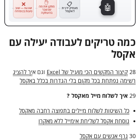
✋
📥
❌
📋
🤖
מוריד את
מתקן את מה
מעתיק ידנית
#N/A — שוב
הקובץ
שנשבר
לאקסל
טעות בנוסחה
מהמייל
בהעתקה
כמה טריקים לעבודה יעילה עם
אקסל
28
קיצור המקשים הכי מועיל של Excel
וגם א
יך להציג
רשימה נפתחת בכל מקום בלי הגדרות בכלל באקסל
29
איך לשלוח מייל מאקסל ?
כל השיטות לשלוח מיילים בתפוצה רחבה מאקסל
נוסחת אקסל לשליחת אימייל ללא מאקרו
30
גרף אנשים עם אקסל