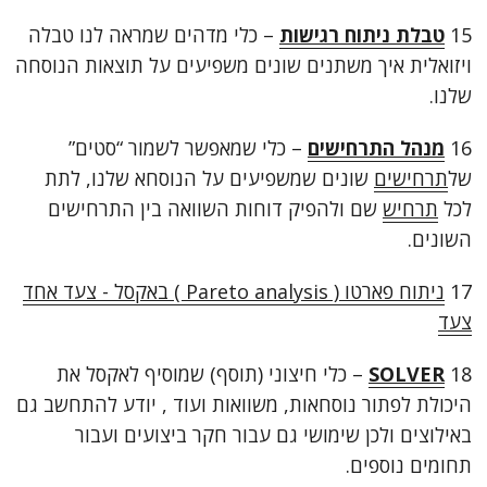
15
טבלת ניתוח רגישות
– כלי מדהים שמראה לנו טבלה
ויזואלית איך משתנים שונים משפיעים על תוצאות הנוסחה
שלנו.
16
מנהל התרחישים
– כלי שמאפשר לשמור “סטים”
של
תרחישים
שונים שמשפיעים על הנוסחא שלנו, לתת
לכל
תרחיש
שם ולהפיק דוחות השוואה בין התרחישים
השונים.
17
ניתוח פארטו ( Pareto analysis ) באקסל - צעד אחד
צעד
18
SOLVER
– כלי חיצוני (תוסף) שמוסיף לאקסל את
היכולת לפתור נוסחאות, משוואות ועוד , יודע להתחשב גם
באילוצים ולכן שימושי גם עבור חקר ביצועים ועבור
תחומים נוספים.