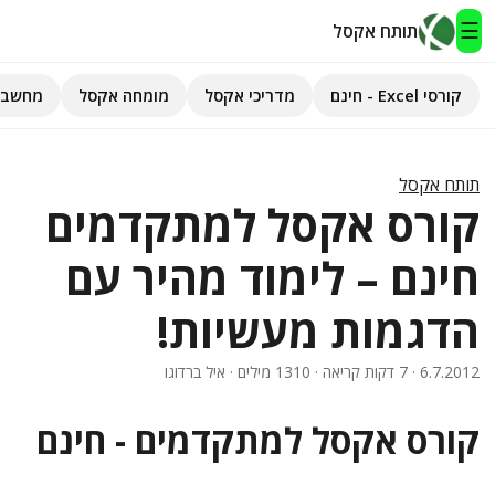
☰
תותח אקסל
קורסי Excel - חינם
מדריכי אקסל
מומחה אקסל
מחשבו
תותח אקסל
קורסי Excel - חינם
תותח אקסל
קורס אקסל למתקדמים
מדריכי אקסל
חינם – לימוד מהיר עם
השירותים שלנו
▾
הדגמות מעשיות!
מומחה אקסל
6.7.2012
· 7 דקות קריאה · 1310 מילים · איל ברדוגו
מחשבוני אקסל
קורס אקסל למתקדמים - חינם
פיתוח אפליקציות
חיפוש