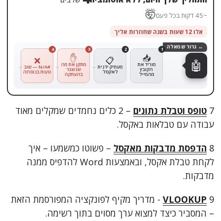
🤯
~45 דקות בכל פעם
אלו 12 שעות בשנה שחוזרות אליך
← גרור שמאלה
4
3
2
1
✋
📥
❌
📋
🤖
מוריד את
מתקן את מה
מעתיק ידנית
#N/A — שוב
הקובץ
שנשבר
לאקסל
טעות בנוסחה
מהמייל
בהעתקה
7
טופס וטבלת נתונים
– 2 כלים נחמדים שמקלים מאוד
עבודה עם טבלאות באקסל.
8
הדפסת מדבקות מאקסל
– פשוטו כמשמעו – איך
לקחת טבלת אקסל, ובאמצעות Word להדפיס ממנה
מדבקות.
9
VLOOKUP
- מדריך מקיף לפונקציה המפורסמת הזאת
– המסביר כיצד למצוא ערך מסוים בתוך רשימה.