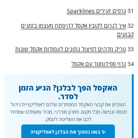
31
גרפים זעירים Sparklines
32
איך לגרום לקובץ אקסל להיפתח מעצמו בזמנים
קבועים
33
טריק מדהים לפיצול נתונים לעמודות אקסל שונות
34
גרף ספידומטר עם אקסל
האקסל הפך לבלגן? הגיע הזמן
לסדר.
הופכים את קבצי האקסל המפוזרים שלכם לאפליקציית ניהול
חכמה ונגישה מכל מקום. פתרון מודרני, מהיר ומשתלם שמחזיר
לכם את השליטה לעסק.
✨ בואו נהפוך את הבלגן לאפליקציה