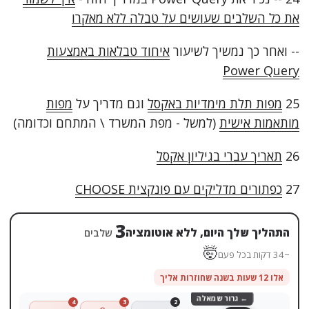
את כל השלבים שעושים על טבלה ללא מאקרו
-- ואחר כך נמשיך לשיעור
איחוד טבלאות באמצעות
Power Query
25
מפות תלת מימדיות באקסל
וגם מדריך על
מפות
מותאמות אישית
(למשל - מפת המשרד \ המתחם וכדומה)
26
תאריך עברי בגיליון אקסל
27
כפתורים מדליקים עם פונקצית CHOOSE
4
התהליך שלך היום, ללא אוטומציה
שלבים
🤯
~45 דקות בכל פעם
אלו 12 שעות בשנה שחוזרות אליך
← גרור שמאלה
4
3
2
1