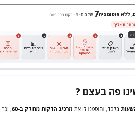
7
, ללא אוטומציה
שלבים
~45 דקות בכל פעם
6
5
4
3
2
✋
⏳
📊
❌
📋
מתקן את מה
מעתיק ידנית
#N/A — שוב
בונה את הדוח
מחכה
שנשבר
ל
לאקסל
טעות בנוסחה
מחדש
שמישהו יאשר
בהעתקה
🤖
נו פה בעצם ?
שעות
בלבד, והוספנו לו את
מרכיב הדקות
מחולק ב-60
, וכך