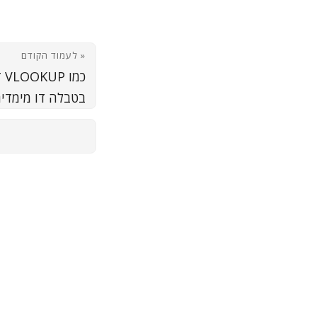
« לעמוד הקודם
כמ
בטבלה דו מימדי