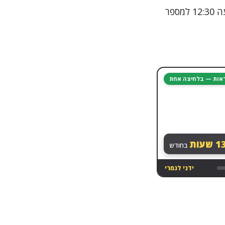
שאלו אותי המון אנשים איך הופכים שעות למספר עשרוני, למשל - להפוך את השעה 12:30 למספר
יראות — בלחיצה אחת
13
שעות
בחודש
ידני לגמרי