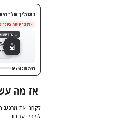
התהליך שלך היום
אלו 12 שעות בשנה שחוזרות אליך
← גרור שמאלה
1
🤖
📥
מוריד את
הקובץ מהמיי
רמת אוטומציה
אז מה עשי
לקחנו את
מרכיב ה
למספר עשרוני.