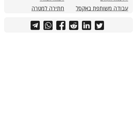
עבודה משותפת באקסל
חתירה למטרה
כל הזכויות שמורות לאיל ברדוגו - תותח אקסל
PaperMod
&
Hugo
Powered by
נגישות ועוגיות
|
תגיות