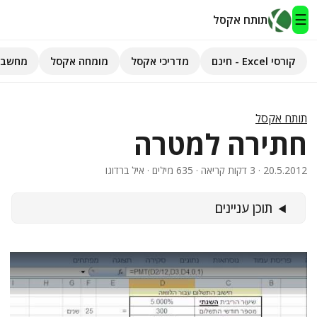
☰
תותח אקסל
קורסי Excel - חינם
מדריכי אקסל
מומחה אקסל
מחשבו
תותח אקסל
קורסי Excel - חינם
תותח אקסל
חתירה למטרה
מדריכי אקסל
20.5.2012
· 3 דקות קריאה · 635 מילים · איל ברדוגו
השירותים שלנו
▾
תוכן עניינים
מומחה אקסל
מחשבוני אקסל
פיתוח אפליקציות
חיפוש