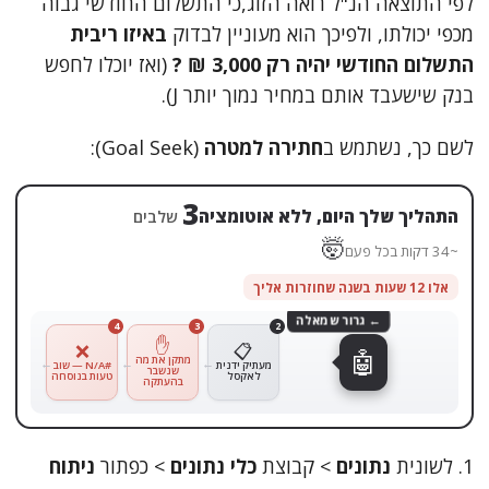
לפי התוצאה הנ"ל רואה הזוג,כי התשלום החודשי גבוה
מכפי יכולתו, ולפיכך הוא מעוניין לבדוק
באיזו ריבית
התשלום החודשי יהיה רק 3,000 ₪ ?
(ואז יוכלו לחפש
בנק שישעבד אותם במחיר נמוך יותר J).
לשם כך, נשתמש ב
חתירה למטרה
(Goal Seek):
4
התהליך שלך היום, ללא אוטומציה
שלבים
🤯
~45 דקות בכל פעם
אלו 12 שעות בשנה שחוזרות אליך
← גרור שמאלה
4
3
2
1
✋
📥
❌
📋
🤖
מוריד את
מתקן את מה
מעתיק ידנית
#N/A — שוב
הקובץ
שנשבר
לאקסל
טעות בנוסחה
מהמייל
בהעתקה
1. לשונית
נתונים
> קבוצת
כלי נתונים
> כפתור
ניתוח