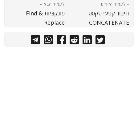
« לעמוד הקודם
לעמוד הבא »
חיבור קטעי טקסט
פונקציות Find &
Replace
CONCATENATE
כל הזכויות שמורות לאיל ברדוגו - תותח אקסל
PaperMod
&
Hugo
Powered by
נגישות ועוגיות
|
תגיות