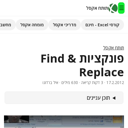
☰
תותח אקסל
קורסי Excel - חינם
מדריכי אקסל
מומחה אקסל
מחשבו
תותח אקסל
קורסי Excel - חינם
תותח אקסל
פונקציות Find &
מדריכי אקסל
Replace
השירותים שלנו
▾
17.2.2012
· 3 דקות קריאה · 630 מילים · איל ברדוגו
מומחה אקסל
תוכן עניינים
מחשבוני אקסל
פיתוח אפליקציות
חיפוש