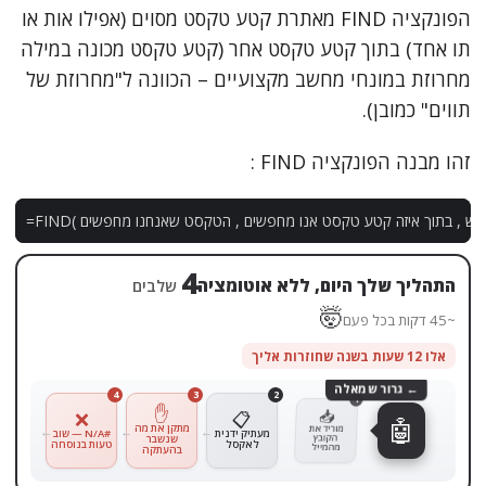
הפונקציה FIND מאתרת קטע טקסט מסוים (אפילו אות או
תו אחד) בתוך קטע טקסט אחר (קטע טקסט מכונה במילה
מחרוזת במונחי מחשב מקצועיים – הכוונה ל"מחרוזת של
תווים" כמובן).
זהו מבנה הפונקציה FIND :
פש
,
בתוך
איזה
קטע
טקסט
אנו
מחפשים
,
הטקסט
שאנחנו
מחפשים
(
FIND
=
4
התהליך שלך היום, ללא אוטומציה
שלבים
🤯
~45 דקות בכל פעם
אלו 12 שעות בשנה שחוזרות אליך
← גרור שמאלה
4
3
2
1
✋
📥
❌
📋
🤖
מוריד את
מתקן את מה
מעתיק ידנית
#N/A — שוב
הקובץ
שנשבר
לאקסל
טעות בנוסחה
מהמייל
בהעתקה