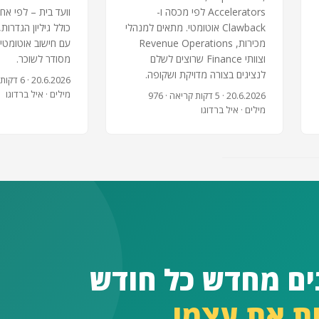
Accelerators לפי מכסה ו-
וועד בית – לפי אחו
Clawback אוטומטי. מתאים למנהלי
כולל גיליון הגדרות,
מכירות, Revenue Operations
עם חישוב אוטומטי
וצוותי Finance שרוצים לשלם
מסודר לשוכר.
לנציגים בצורה מדויקת ושקופה.
20.6.2026
מילים · איל ברדוגו
20.6.2026
· 5 דקות קריאה · 976
מילים · איל ברדוגו
ם מחדש כל חודש
ות את עצמו