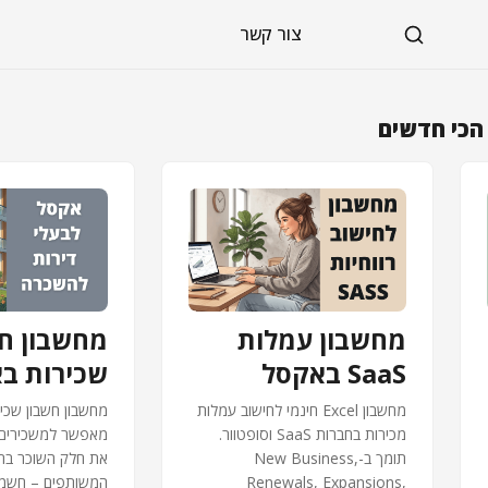
צור קשר
הכי חדשים
מחשבון עמלות
מחשבון ח
SaaS באקסל
שכירות ב
מחשבון Excel חינמי לחישוב עמלות
מחשבון חשבון שכי
מכירות בחברות SaaS וסופטוור.
מאפשר למשכירים 
תומך ב-New Business,
את חלק השוכר בח
Renewals, Expansions,
המשותפים – חשמל,